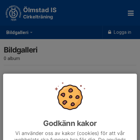
Ölmstad IS
Cirkelträning
Logga in
Bildgalleri
Bildgalleri
0 album
Inga album skapade
Godkänn kakor
Vi använder oss av kakor (cookies) för att vår
webbplats ska fungera bra för dig. De används