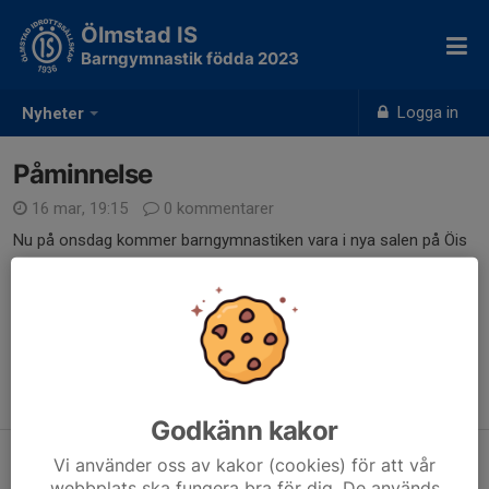
Ölmstad IS
Barngymnastik födda 2023
Logga in
Nyheter
Påminnelse
16 mar, 19:15
0 kommentarer
Nu på onsdag kommer barngymnastiken vara i nya salen på Öis
Dela nyhet
Tidigare nyheter
Godkänn kakor
Påminnelse
Vi använder oss av kakor (cookies) för att vår
14 apr, 18:57
0
webbplats ska fungera bra för dig. De används