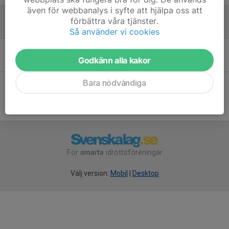
även för webbanalys i syfte att hjälpa oss att
Påminnelse
förbättra våra tjänster.
16 mar, 19:15
0
Så använder vi cookies
Välkomna till barngymnastiken!
Godkänn alla kakor
20 feb, 16:36
0
Bara nödvändiga
För
smarta
idrottsföreningar
Välj version:
Mobil
|
Desktop