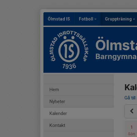
Ölmstad IS
Fotboll
Gruppträning
Ölmst
Barngymnas
Ka
Hem
Gå till
Nyheter
Kalender
Kontakt
1
Sön