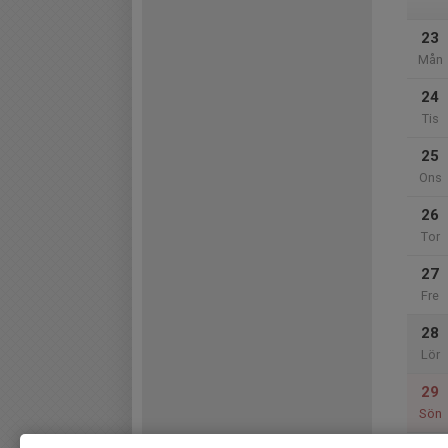
23
Mån
24
Tis
25
Ons
26
Tor
27
Fre
28
Lör
29
Sön