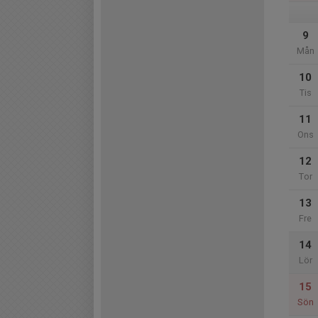
9
Mån
10
Tis
11
Ons
12
Tor
13
Fre
14
Lör
15
Sön