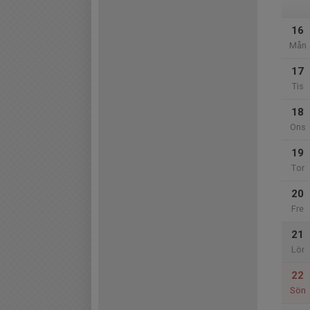
16
Mån
17
Tis
18
Ons
19
Tor
20
Fre
21
Lör
22
Sön