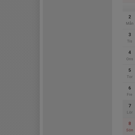
2
Mån
3
Tis
4
Ons
5
Tor
6
Fre
7
Lör
8
Sön