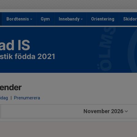
Bordtennis
Gym
Innebandy
Orientering
Skidor
ad IS
tik födda 2021
lender
 idag
|
Prenumerera
November 2026