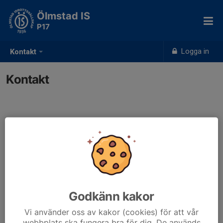
Ölmstad IS
P17
Logga in
Kontakt
Kontakt
Kontaktpersoner
Joakim Hyltse
Tränare
076-140 60 23
joakim@jhekonomikonsult.se
Godkänn kakor
Vi använder oss av kakor (cookies) för att vår
webbplats ska fungera bra för dig. De används