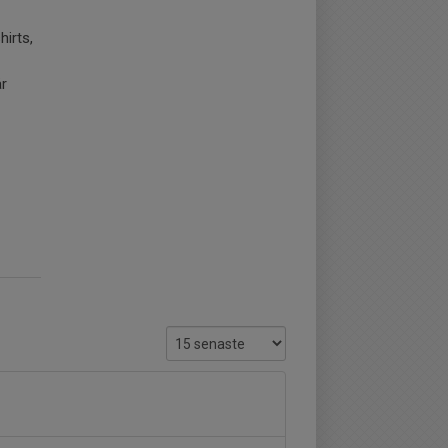
hirts,
år