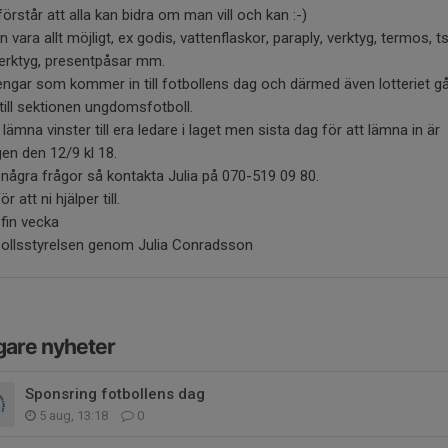
 förstår att alla kan bidra om man vill och kan :-)
n vara allt möjligt, ex godis, vattenflaskor, paraply, verktyg, termos, ts
erktyg, presentpåsar mm.
engar som kommer in till fotbollens dag och därmed även lotteriet g
 till sektionen ungdomsfotboll.
 lämna vinster till era ledare i laget men sista dag för att lämna in är
en den 12/9 kl 18.
 några frågor så kontakta Julia på 070-519 09 80.
r att ni hjälper till.
fin vecka
bollsstyrelsen genom Julia Conradsson
gare nyheter
Sponsring fotbollens dag
5 aug, 13:18
0