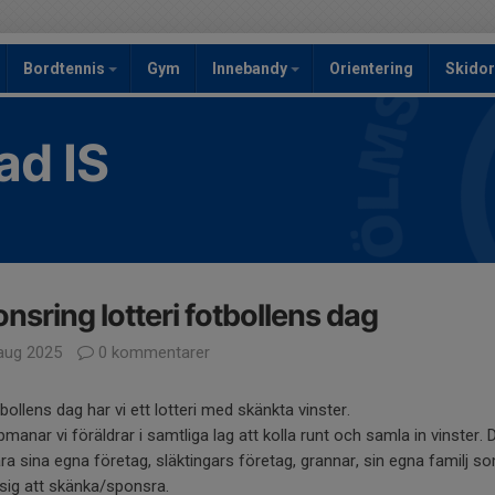
Bordtennis
Gym
Innebandy
Orientering
Skidor
ad IS
nsring lotteri fotbollens dag
aug 2025
0 kommentarer
bollens dag har vi ett lotteri med skänkta vinster.
manar vi föräldrar i samtliga lag att kolla runt och samla in vinster. 
ra sina egna företag, släktingars företag, grannar, sin egna familj s
sig att skänka/sponsra.