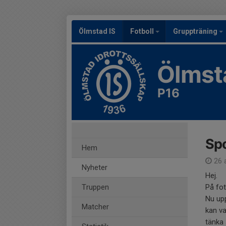
Ölmstad IS
Fotboll
Gruppträning
Ölmst
P16
Spo
Hem
26 
Nyheter
Hej.
Truppen
På fot
Nu upp
Matcher
kan va
tänka 