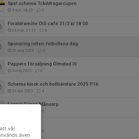
Spel schema Tråddragarcupen
9 apr, 18:29
0
Föräldramöte ÖIS café 31/3 kl 18:00
23 mar, 21:13
0
Sponsring lotteri fotbollens dag
26 aug 2025
0
Pappers försäljning Ölmstad IS
5 maj 2025
0
Schema kiosk och bollhämtare 2025 P16
23 apr 2025
4
Loppis Cupen Månsarp
22 apr 2025
0
Äntligen!
att vår
14 apr 2025
0
 används även