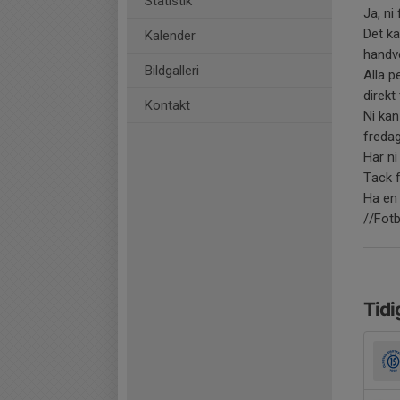
Statistik
Ja, ni
Det ka
Kalender
handv
Bildgalleri
Alla p
direkt
Kontakt
Ni kan
fredag
Har ni
Tack fö
Ha en 
//Fot
Tidi