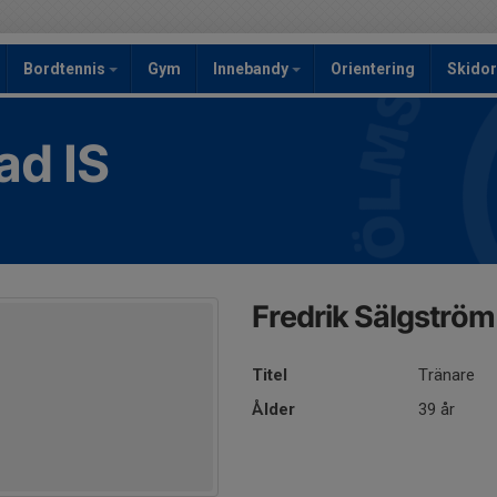
Bordtennis
Gym
Innebandy
Orientering
Skidor
ad IS
Fredrik Sälgström
Titel
Tränare
Ålder
39 år