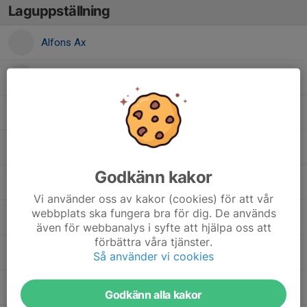
Laguppställning
Alfons Ax
Emil Wallmark
Frode Jonzon
Holger Folkesson
Godkänn kakor
Lasse Hinas Jarl
Vi använder oss av kakor (cookies) för att vår
webbplats ska fungera bra för dig. De används
Liam Thell
även för webbanalys i syfte att hjälpa oss att
förbättra våra tjänster.
Milo Merkell
Så använder vi cookies
Olle Sönnerby
Godkänn alla kakor