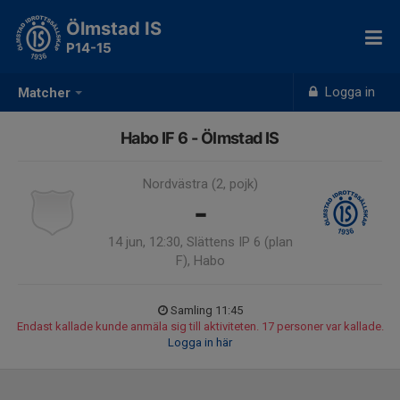
Ölmstad IS
P14-15
Logga in
Matcher
Habo IF 6 - Ölmstad IS
Nordvästra (2, pojk)
-
14 jun, 12:30, Slättens IP 6 (plan
F), Habo
Samling 11:45
Endast kallade kunde anmäla sig till aktiviteten. 17 personer var kallade.
Logga in här