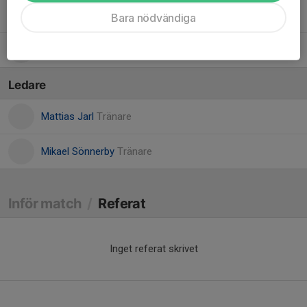
Ralph Gustafsson
Bara nödvändiga
Sigge Söderqvist
Ledare
Mattias Jarl
Tränare
Mikael Sönnerby
Tränare
Inför match
/
Referat
Inget referat skrivet