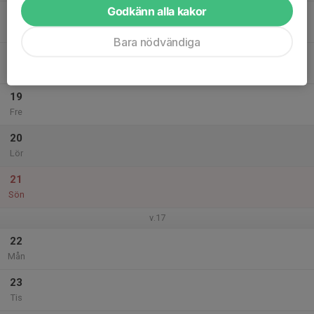
Godkänn alla kakor
17
Ons
Bara nödvändiga
18
Tor
19
Fre
20
Lör
21
Sön
v.17
22
Mån
23
Tis