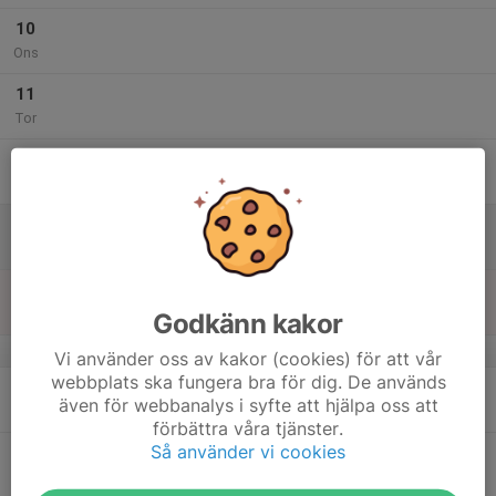
10
Ons
11
Tor
12
Fre
13
Lör
14
Sön
Godkänn kakor
v.16
Vi använder oss av kakor (cookies) för att vår
webbplats ska fungera bra för dig. De används
15
även för webbanalys i syfte att hjälpa oss att
Mån
förbättra våra tjänster.
Så använder vi cookies
16
Tis