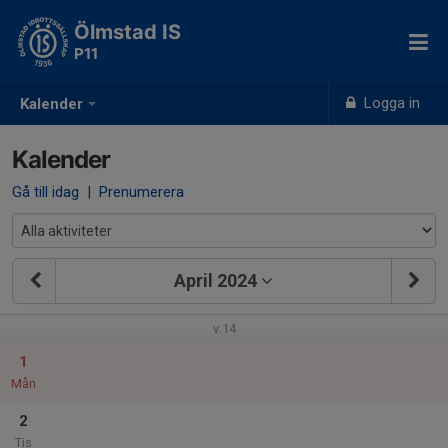
Ölmstad IS
P11
Logga in
Kalender
Kalender
Gå till idag
|
Prenumerera
April 2024
v.14
1
Mån
2
Tis