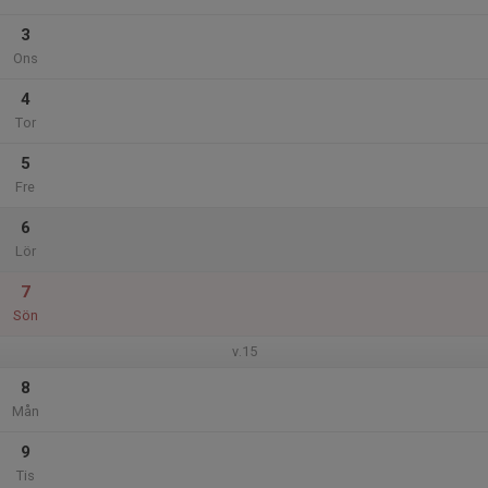
3
Ons
4
Tor
5
Fre
6
Lör
7
Sön
v.15
8
Mån
9
Tis