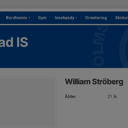
Bordtennis
Gym
Innebandy
Orientering
Skidor
ad IS
William Ströberg
Ålder
21 år