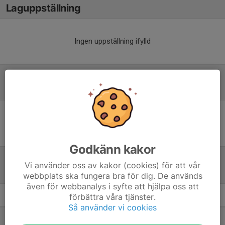
Laguppställning
Ingen uppställning ifylld
Referat
Inget referat skrivet
Godkänn kakor
Vi använder oss av kakor (cookies) för att vår
Tabell
webbplats ska fungera bra för dig. De används
även för webbanalys i syfte att hjälpa oss att
förbättra våra tjänster.
Div 5 NV Herr
M
+/-
P
Så använder vi cookies
1. Jönköping Torpa BK
20
69
54