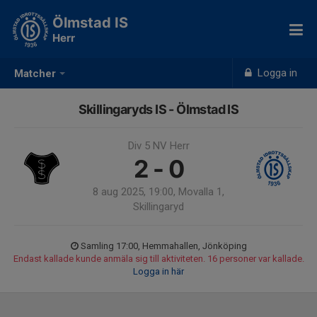
Ölmstad IS
Herr
Logga in
Matcher
Skillingaryds IS - Ölmstad IS
Div 5 NV Herr
2 - 0
8 aug 2025, 19:00, Movalla 1,
Skillingaryd
Samling 17:00, Hemmahallen, Jönköping
Endast kallade kunde anmäla sig till aktiviteten. 16 personer var kallade.
Logga in här