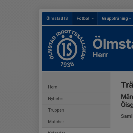
Ölmstad IS
Fotboll
Gruppträning
Ölmst
Herr
Tr
Hem
Mån
Nyheter
Öis
Truppen
Saml
Matcher