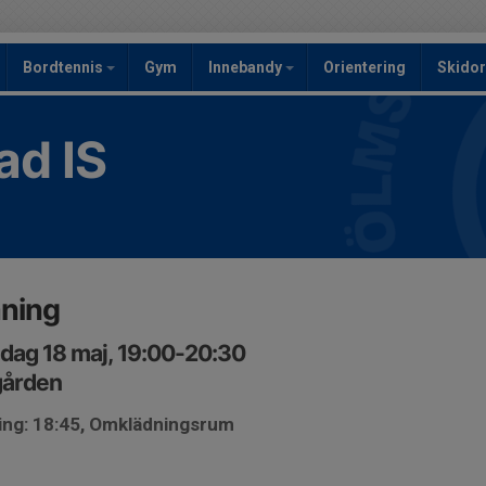
Bordtennis
Gym
Innebandy
Orientering
Skidor
ad IS
äning
dag 18 maj, 19:00-20:30
gården
ing: 18:45, Omklädningsrum