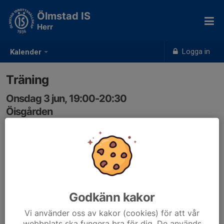
Ölmstad IS
Herr
Logga in
Kalender
Träning
Onsdag 3 jun, 19:00-20:30
Öisgården
Samling: 18:45, Omklädningsrum
Godkänn kakor
Vi använder oss av kakor (cookies) för att vår
webbplats ska fungera bra för dig. De används