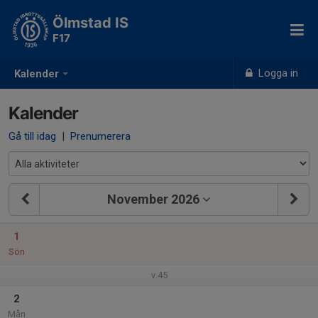
Ölmstad IS
F17
Logga in
Kalender
Kalender
Gå till idag
|
Prenumerera
November 2026
1
Sön
v.45
2
Mån