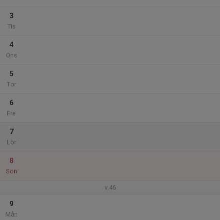
3
Tis
4
Ons
5
Tor
6
Fre
7
Lör
8
Sön
v.46
9
Mån