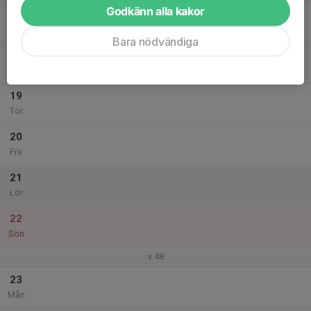
Godkänn alla kakor
17
Tis
Bara nödvändiga
18
Ons
19
Tor
20
Fre
21
Lör
22
Sön
v.48
23
Mån