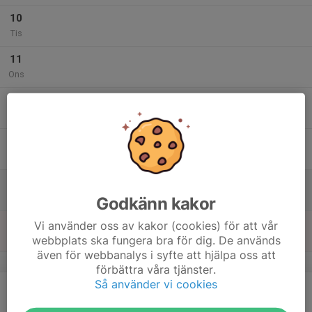
10
Tis
11
Ons
12
Tor
13
Fre
14
Lör
Godkänn kakor
15
Vi använder oss av kakor (cookies) för att vår
webbplats ska fungera bra för dig. De används
Sön
även för webbanalys i syfte att hjälpa oss att
v.47
förbättra våra tjänster.
Så använder vi cookies
16
Mån