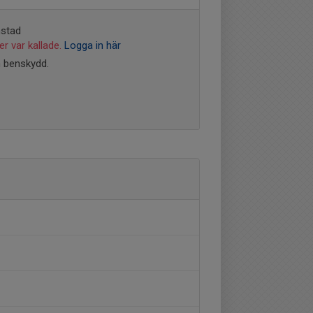
mstad
r var kallade.
Logga in här
h benskydd.