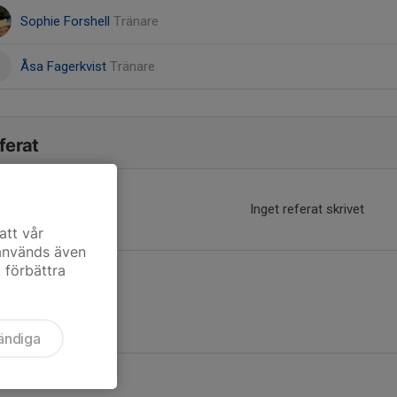
Sophie Forshell
Tränare
Åsa Fagerkvist
Tränare
ferat
Inget referat skrivet
att vår
 används även
t förbättra
ändiga