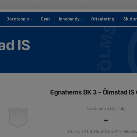
Bordtennis
Gym
Innebandy
Orientering
Skidor
ad IS
Egnahems BK 3 - Ölmstad IS Ö
Nordvästra (2, flick)
-
14 jun, 12:00, Runnåkra IP 2, Huskv