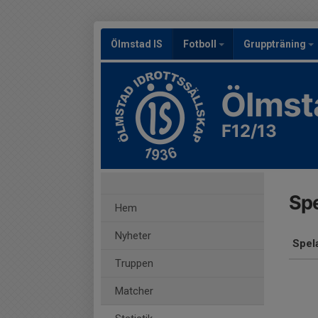
Ölmstad IS
Fotboll
Gruppträning
Ölmst
F12/13
Spe
Hem
Nyheter
Spel
Truppen
Matcher