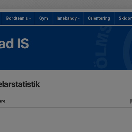
Bordtennis
Gym
Innebandy
Orientering
Skidor
ad IS
larstatistik
are