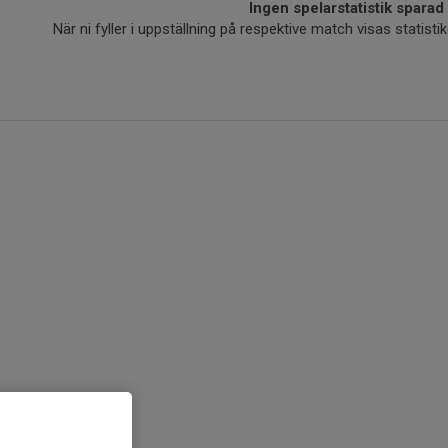
Ingen spelarstatistik sparad
När ni fyller i uppställning på respektive match visas statis