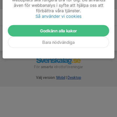
6 apr, 21:30
0
även för webbanalys i syfte att hjälpa oss att
förbättra våra tjänster.
Måndagsträning
Så använder vi cookies
25 aug 2024
0
Godkänn alla kakor
Bara nödvändiga
För
smarta
idrottsföreningar
Välj version:
Mobil
|
Desktop