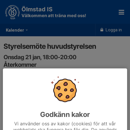
Ölmstad IS
Välkommen att träna med oss!
Logga in
Kalender
Styrelsemöte huvudstyrelsen
Onsdag 21 jan, 18:00-20:00
Återkommer
Samling: 18:00
Godkänn kakor
Vi använder oss av kakor (cookies) för att vår
webbplats ska fungera bra för dig. De används