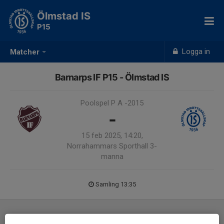
Ölmstad IS
P15
Logga in
Matcher
Barnarps IF P15 - Ölmstad IS
Poolspel P A -2015
-
15 feb 2025, 14:20,
Norrahammars Sporthall 3-
manna
Samling 13:35