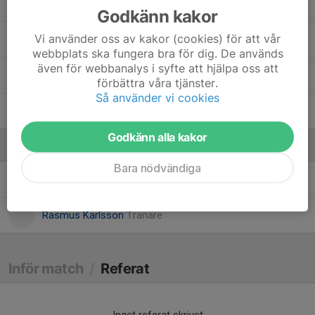
Lasse Hinas Jarl
Godkänn kakor
Vi använder oss av kakor (cookies) för att vår
Olof Sandberg
webbplats ska fungera bra för dig. De används
även för webbanalys i syfte att hjälpa oss att
Sigge Norstedt
förbättra våra tjänster.
Så använder vi cookies
Sigge Söderqvist
Godkänn alla kakor
Ledare
Bara nödvändiga
Maria Norstedt
Tränare
Rasmus Karlsson
Tränare
Inför match
/
Referat