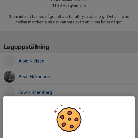
11:30 Husqvarna IK
Glöm inte att ta med något att äta för att fylla på energi. Det är lite tid
mellan matcherna så det kan vara svårt att hinna köpa något.
Laguppställning
Albin Nielsen
Arvid Håkanson
Edwin Stjernberg
Elton Nalbin
Hugo Olsson