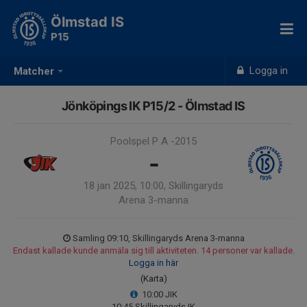
Ölmstad IS
P15
Logga in
Matcher
Jönköpings IK P15/2 - Ölmstad IS
Poolspel P A -2015
-
18 jan 2025, 10:00, Skillingaryds
Arena 3-manna
Samling 09:10, Skillingaryds Arena 3-manna
Endast kallade kunde anmäla sig till aktiviteten. 14 personer var kallade.
Logga in här
(Karta)
10:00 JIK
10:45 Skillingaryds IK