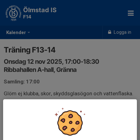
Ölmstad IS
F14
Logga in
Kalender
Träning F13-14
Onsdag 12 nov 2025, 17:00-18:30
Ribbahallen A-hall, Gränna
Samling: 17:00
Glöm ej klubba, skor, skyddsglasögon och vattenflaska.