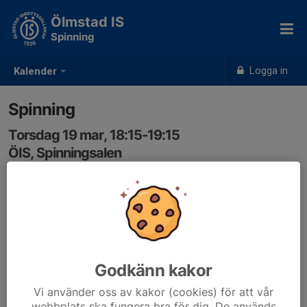
Ölmstad IS
Spinning
Logga in
Kalender
Spinning
Torsdag 19 mar, 18:15-19:15
ÖIS, Spinningsalen
Samling: 18:15
Godkänn kakor
Vi använder oss av kakor (cookies) för att vår
webbplats ska fungera bra för dig. De används