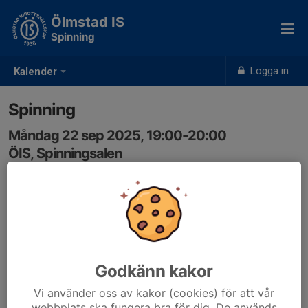
Ölmstad IS
Spinning
Logga in
Kalender
Spinning
Måndag 22 sep 2025, 19:00-20:00
ÖIS, Spinningsalen
Samling: 19:00
Godkänn kakor
Vi använder oss av kakor (cookies) för att vår
webbplats ska fungera bra för dig. De används