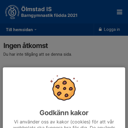
Ölmstad IS
Barngymnastik födda 2021
Logga in
Till hemsidan
Ingen åtkomst
Du har inte tillgång att se denna sida.
Godkänn kakor
Vi använder oss av kakor (cookies) för att vår
webbplats ska fungera bra för dig. De används