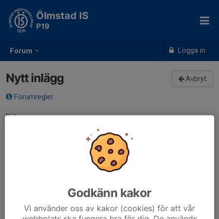
Ölmstad IS
P19
Logga in
Forum
Nytt inlägg
Avbryt
Forumregler
Ditt namn
Rubrik
Meddelande
Godkänn kakor
Vi använder oss av kakor (cookies) för att vår
webbplats ska fungera bra för dig. De används