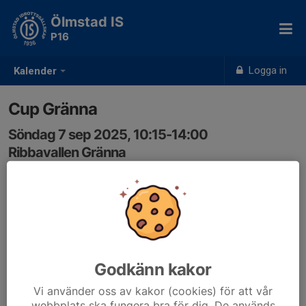
Ölmstad IS
P16
Logga in
Kalender
Cup Gränna
Söndag 7 sep 2025, 10:15-14:00
Ribbavallen Gränna
Samling: 09:30, Ribbahallen
Dax för cup. 2 lag anmälda så in och anmäl er😃
Godkänn kakor
Vi använder oss av kakor (cookies) för att vår
webbplats ska fungera bra för dig. De används