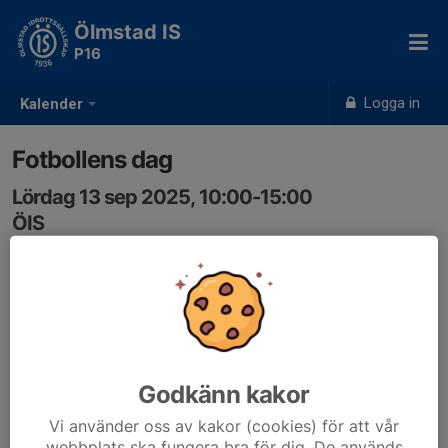
Ölmstad IS
P16
Logga in
Kalender
Fotbollens dag
Lördag 13 sep 2025, 10:00-15:00
ÖIS
Samling: 09:30, Öis gården
Dax för fotbollens dag.
In och anmäler! Samling 9:30.
Godkänn kakor
Vi använder oss av kakor (cookies) för att vår
webbplats ska fungera bra för dig. De används