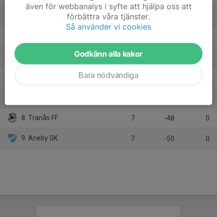
även för webbanalys i syfte att hjälpa oss att
förbättra våra tjänster.
3. Ekhagens IF 2
9
8
19
Så använder vi cookies
4. Tenhults IF
9
18
16
Godkänn alla kakor
5. Husqvarna FF 2
9
-2
11
Bara nödvändiga
6. IK Vista /ÖIS
8
-1
10
7. Assyriska IK 2
8
-15
8
8. Tranås FF
7
-48
0
9. Aneby SK
7
-50
0