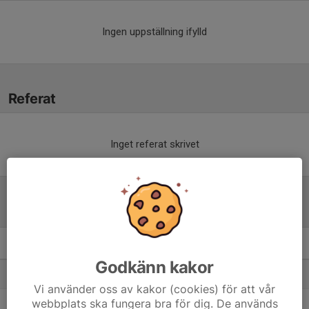
Ingen uppställning ifylld
Referat
Inget referat skrivet
Tabell
P2013 NV3
M
+/-
P
Godkänn kakor
1. IF Hallby FK 2
9
62
24
Vi använder oss av kakor (cookies) för att vår
webbplats ska fungera bra för dig. De används
2. Habo IF 2
8
28
19