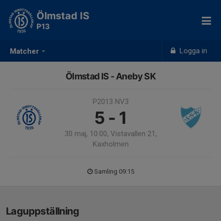
Ölmstad IS
P13
Logga in
Matcher
Ölmstad IS - Aneby SK
P2013 NV3
5 - 1
30 maj, 10:00, Vistavallen 21,
Kaxholmen
Samling 09:15
Laguppställning