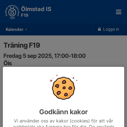
Ölmstad IS
F19
Logga in
Kalender
Träning F19
Fredag 5 sep 2025, 17:00-18:00
Öis
Samling: 17:00, Ölmstad is, Korparp Ekhagen 2
"Vi är vita, vi är blå. Vi är dem som kämpar på. Ååhh Öis!!"
Godkänn kakor
Vi använder oss av kakor (cookies) för att vår
webbplats ska fungera bra för dig. De används