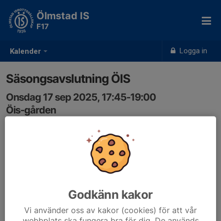
Ölmstad IS
F17
Logga in
Kalender
Säsongsavslutning ÖIS
Onsdag 17 sep 2025, 17:45-19:00
Öis-gården
Samling: 17:45, Öis-gården
Medtag fotbollsskor, benskydd och vattenflaska
Godkänn kakor
Vi använder oss av kakor (cookies) för att vår
webbplats ska fungera bra för dig. De används