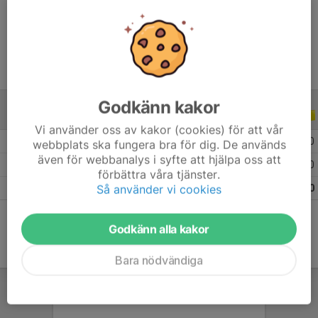
Ålder
29 år
Godkänn kakor
ALLA SERIER
ALLA ÅR
Vi använder oss av kakor (cookies) för att vår
2026
13
0
0
0
webbplats ska fungera bra för dig. De används
även för webbanalys i syfte att hjälpa oss att
2025
28
0
0
0
förbättra våra tjänster.
Så använder vi cookies
Totalt
41
0
0
0
Godkänn alla kakor
Bara nödvändiga