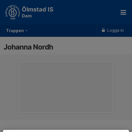
Ölmstad IS
Dam
Logga in
Truppen
Johanna Nordh
Position
-