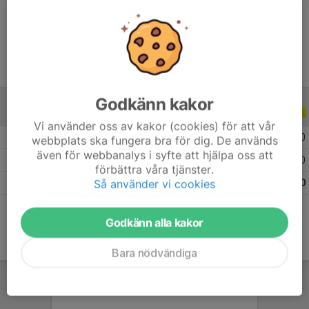
Ålder
27 år
Godkänn kakor
ALLA SERIER
ALLA ÅR
Vi använder oss av kakor (cookies) för att vår
2026
10
0
0
0
webbplats ska fungera bra för dig. De används
även för webbanalys i syfte att hjälpa oss att
2025
21
0
0
0
förbättra våra tjänster.
Så använder vi cookies
Totalt
31
0
0
0
Godkänn alla kakor
Bara nödvändiga