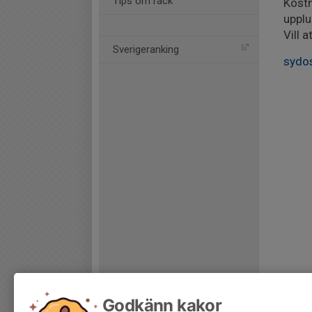
Tips om rack
Kostn
upplu
Vill 
Sverigeranking
sydos
Godkänn kakor