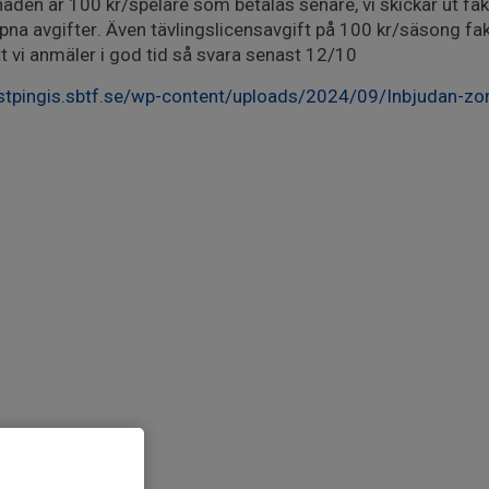
aden är 100 kr/spelare som betalas senare, vi skickar ut f
pna avgifter. Även tävlingslicensavgift på 100 kr/säsong fak
att vi anmäler i god tid så svara senast 12/10
tpingis.sbtf.se/wp-content/uploads/2024/09/Inbjudan-zon