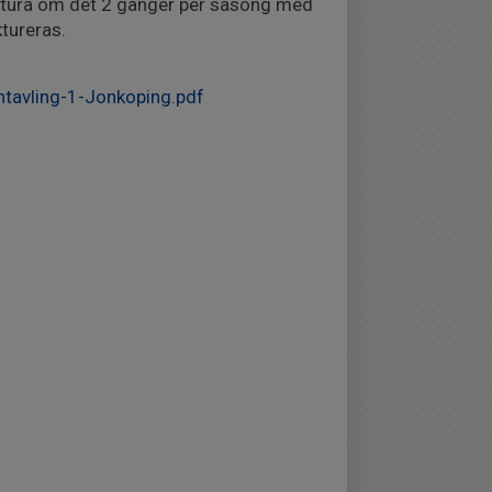
aktura om det 2 gånger per säsong med
tureras.
tavling-1-Jonkoping.pdf