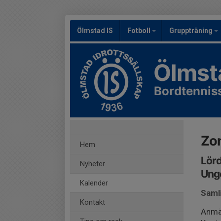
Ölmstad IS
Fotboll
Gruppträning
Ölmst
Bordtennis
Zon
Hem
Lörd
Nyheter
Ung
Kalender
Saml
Kontakt
Anmäl