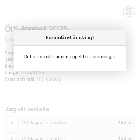
ÖIS-loppet 2025
Formuläret är stängt
Välkommen att anmäla dig till ÖIS-loppet 2025!
Dag:
Lördag 8 November
Detta formulär är inte öppet för anmälningar.
Tid:
11.00
Klasser:
Dam, Herr
Längd:
5 km, 13 km
Start och mål:
ÖIS-gården
.
Jag vill beställa
ÖIS-loppet, 5 km, Dam
150 kr
ÖIS-loppet, 5 km, Herr
150 kr