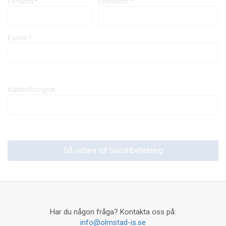
Förnamn *
Efternamn *
E-post
*
Klubbtillhörighet
Har du någon fråga? Kontakta oss på:
info@olmstad-is.se